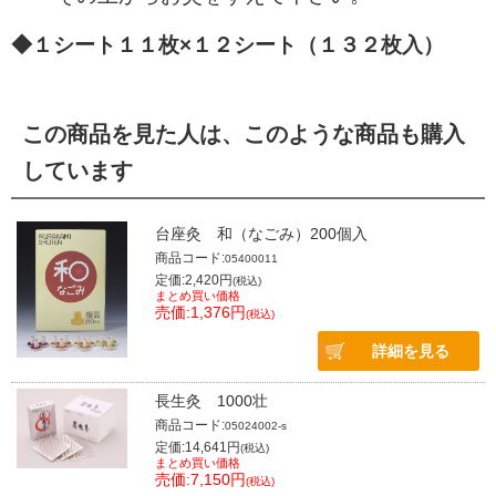
◆１シート１１枚×１２シート（１３２枚入）
この商品を見た人は、このような商品も購入
しています
台座灸 和（なごみ）200個入
商品コード:
05400011
定価:2,420円
(税込)
まとめ買い価格
売価:1,376円
(税込)
詳細を見る
長生灸 1000壮
商品コード:
05024002-s
定価:14,641円
(税込)
まとめ買い価格
売価:7,150円
(税込)