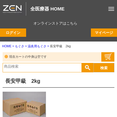
全医療器 HOME
オンラインストアはこちら
ログイン
マイページ
HOME
もぐさ
温灸用もぐさ
長安甲級 2kg
現在カートの中身は空です
長安甲級 2kg