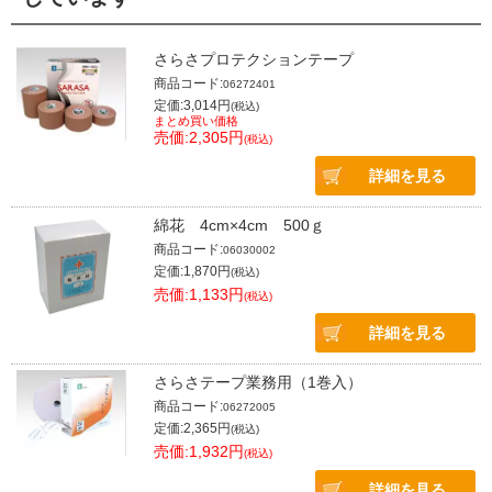
さらさプロテクションテープ
商品コード:
06272401
定価:3,014円
(税込)
まとめ買い価格
売価:2,305円
(税込)
詳細を見る
綿花 4cm×4cm 500ｇ
商品コード:
06030002
定価:1,870円
(税込)
売価:1,133円
(税込)
詳細を見る
さらさテープ業務用（1巻入）
商品コード:
06272005
定価:2,365円
(税込)
売価:1,932円
(税込)
詳細を見る