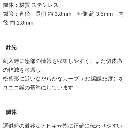
鍼体：材質 ステンレス
鍼管：直径 長側 約 3.8mm 短側 約 3.5mm 内
径 約 1.8mm
針先
刺入時に患部の情報を収集しやすく、また切皮痛
の軽減を考慮し、
松葉形に近いなだらかなカーブ（30縲鰀35度）を
ユニコ鍼の基準にしています。
鍼体
運鍼時の微妙なヒビキが指に正確に伝わりやすい