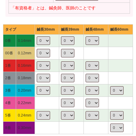
「有資格者」とは、鍼灸師、医師のことです
タイプ
鍼長30mm
鍼長39mm
鍼長48mm
鍼長60mm
0番
0.14mm
00番
0.12mm
1番
0.16mm
2番
0.18mm
3番
0.20mm
4番
0.22mm
5番
0.24mm
8番
0.30mm