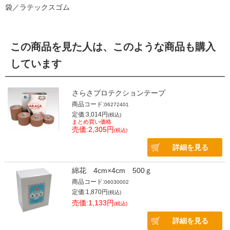
袋／ラテックスゴム
この商品を見た人は、このような商品も購入
しています
さらさプロテクションテープ
商品コード:
06272401
定価:3,014円
(税込)
まとめ買い価格
売価:2,305円
(税込)
詳細を見る
綿花 4cm×4cm 500ｇ
商品コード:
06030002
定価:1,870円
(税込)
売価:1,133円
(税込)
詳細を見る