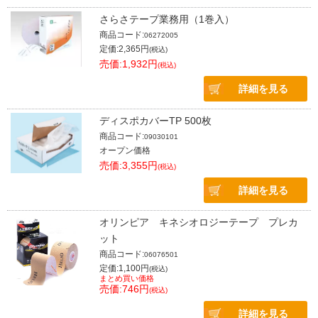
さらさテープ業務用（1巻入）
商品コード:
06272005
定価:2,365円
(税込)
売価:1,932円
(税込)
詳細を見る
ディスポカバーTP 500枚
商品コード:
09030101
オープン価格
売価:3,355円
(税込)
詳細を見る
オリンピア キネシオロジーテープ プレカ
ット
商品コード:
06076501
定価:1,100円
(税込)
まとめ買い価格
売価:746円
(税込)
詳細を見る