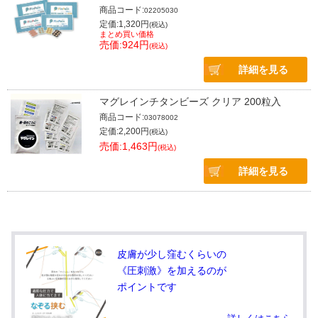
商品コード:
02205030
定価:1,320円
(税込)
まとめ買い価格
売価:924円
(税込)
詳細を見る
マグレインチタンビーズ クリア 200粒入
商品コード:
03078002
定価:2,200円
(税込)
売価:1,463円
(税込)
詳細を見る
皮膚が少し窪むくらいの
《圧刺激》を加えるのが
ポイントです