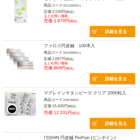
商品コード:
02118005-s
定価:2,530円
(税込)
まとめ買い価格
売価:1,870円
(税込)
詳細を見る
ファロス円皮鍼 100本入
商品コード:
02209001-s
定価:1,067円
(税込)
まとめ買い価格
売価:869円
(税込)
詳細を見る
マグレインチタンビーズ クリア 2000粒入
商品コード:
03078003
定価:15,400円
(税込)
売価:12,331円
(税込)
詳細を見る
I’SSHIN 円皮鍼 PinPoin (ピンポイン)