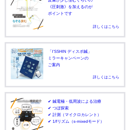
皮膚が少し窪むくらいの
《圧刺激》を加えるのが
ポイントです
詳しくはこちら
「I’SSHIN ディスポ鍼」
ミラーキャンペーンの
ご案内
詳しくはこちら
✔ 鍼電極・低周波による治療
✔ つぼ探索
✔ 計測（マイクロカレント）
✔ 1/fリズム（s-mixedモード）