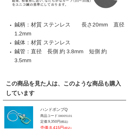
鍼柄：材質 ステンレス 長さ20mm 直径
1.2mm
鍼体：材質 ステンレス
鍼管：直径 長側 約 3.8mm 短側 約
3.5mm
この商品を見た人は、このような商品も購入
しています
ハンドポンプQ
商品コード:
08005101
定価:9,350円
(税込)
売価:8,415円
(税込)