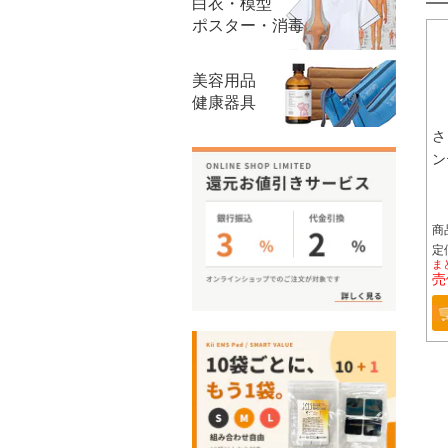
白衣・模型
ポスター・消毒
美容用品
健康器具
さ
ン
商
定価
ま
売