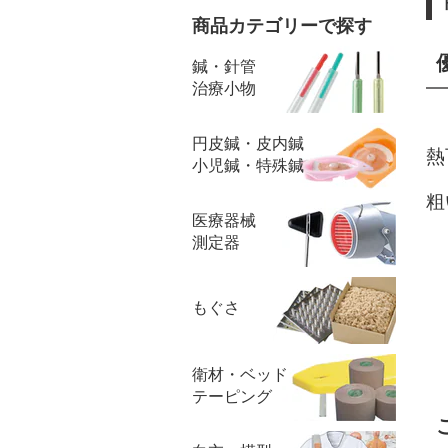
商品カテゴリーで探す
鍼・針管
治療小物
円皮鍼・皮内鍼
熱
小児鍼・特殊鍼
粗
医療器械
測定器
もぐさ
衛材・ベッド
テーピング