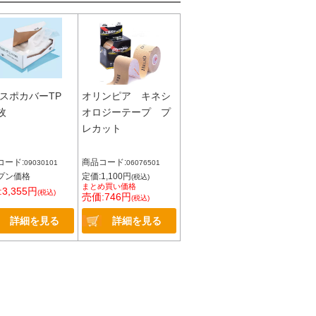
スポカバーTP
オリンピア キネシ
枚
オロジーテープ プ
レカット
コード:
商品コード:
09030101
06076501
プン価格
定価:1,100円
(税込)
まとめ買い価格
3,355円
(税込)
売価:746円
(税込)
詳細を見る
詳細を見る