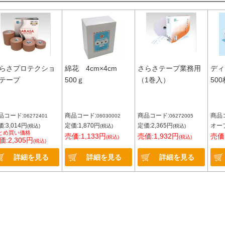
らさプロテクショ
綿花 4cm×4cm
さらさテープ業務用
ディ
テープ
500ｇ
（1巻入）
500
品コード:
商品コード:
商品コード:
商品
06272401
06030002
06272005
:3,014円
定価:1,870円
定価:2,365円
オー
(税込)
(税込)
(税込)
とめ買い価格
売価:1,133円
売価:1,932円
売価:
(税込)
(税込)
価:2,305円
(税込)
詳細を見る
詳細を見る
詳細を見る