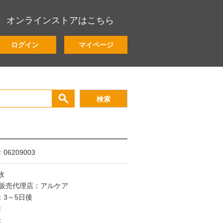
オンラインストアはこちら
ログイン
マイページ
6209003
枚
/販売代理店：アルケア
：3～5日後
：
：