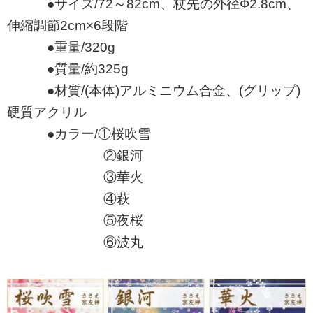
●サイズ/72～82cm、杖先の外径Ф2.8cm、
伸縮調節2cm×6段階
●重量/320g
●質量/約325g
●材質/(本体)アルミニウム合金、(グリップ)
硬質アクリル
●カラー/①桜吹雪
②銀河
③華火
④萩
⑤夜桜
⑥波丸