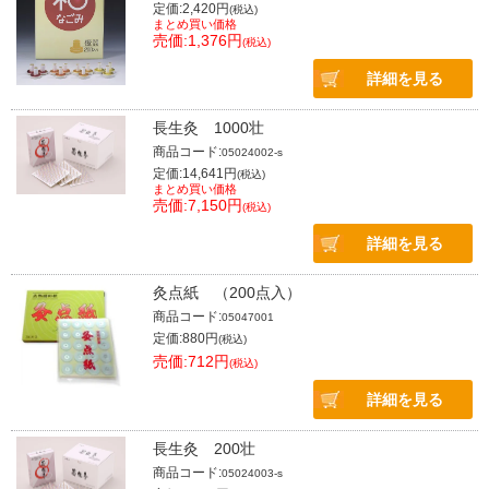
定価:2,420円
(税込)
まとめ買い価格
売価:1,376円
(税込)
詳細を見る
長生灸 1000壮
商品コード:
05024002-s
定価:14,641円
(税込)
まとめ買い価格
売価:7,150円
(税込)
詳細を見る
灸点紙 （200点入）
商品コード:
05047001
定価:880円
(税込)
売価:712円
(税込)
詳細を見る
長生灸 200壮
商品コード:
05024003-s