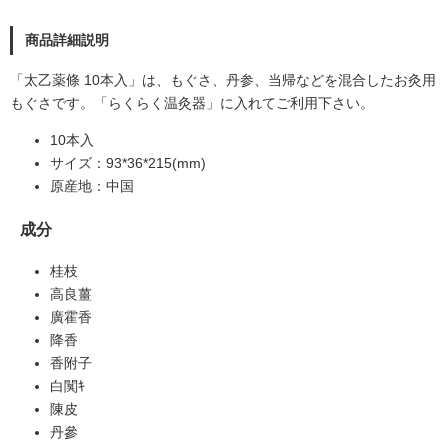
商品詳細説明
「太乙薬條 10本入」は、もぐさ、丹参、当帰などを混合したお灸用
もぐさです。「
らくらく温灸器
」に入れてご利用下さい。
10本入
サイズ：93*36*215(mm)
原産地：中国
成分
桂枝
高良薑
廣霍香
降香
香附子
白闃ｷ
陳皮
丹參