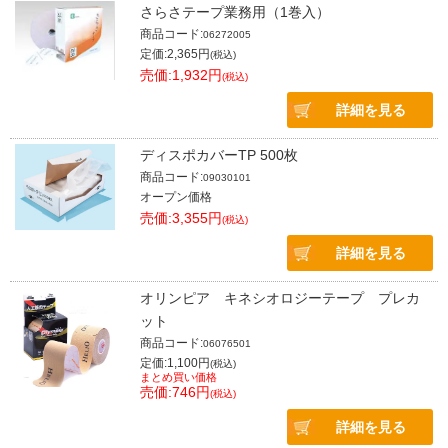
さらさテープ業務用（1巻入）
商品コード:
06272005
定価:2,365円
(税込)
売価:1,932円
(税込)
詳細を見る
ディスポカバーTP 500枚
商品コード:
09030101
オープン価格
売価:3,355円
(税込)
詳細を見る
オリンピア キネシオロジーテープ プレカ
ット
商品コード:
06076501
定価:1,100円
(税込)
まとめ買い価格
売価:746円
(税込)
詳細を見る