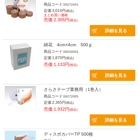
商品コード:
06272401
定価:3,014円
(税込)
まとめ買い価格
売価:2,305円
(税込)
詳細を見る
綿花 4cm×4cm 500ｇ
商品コード:
06030002
定価:1,870円
(税込)
売価:1,133円
(税込)
詳細を見る
さらさテープ業務用（1巻入）
商品コード:
06272005
定価:2,365円
(税込)
売価:1,932円
(税込)
詳細を見る
ディスポカバーTP 500枚