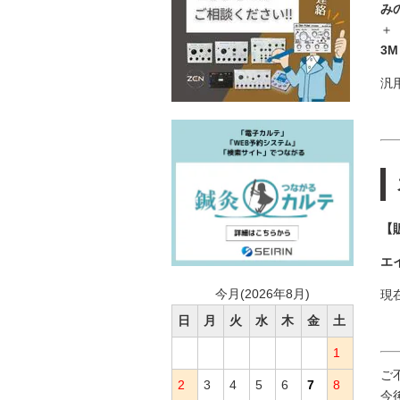
み
＋
3M
汎
【
エ
今月(2026年8月)
現
日
月
火
水
木
金
土
1
ご
2
3
4
5
6
7
8
今