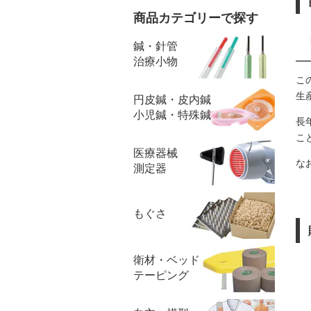
商品カテゴリーで探す
鍼・針管
治療小物
こ
生
円皮鍼・皮内鍼
小児鍼・特殊鍼
長
こ
医療器械
な
測定器
もぐさ
衛材・ベッド
テーピング