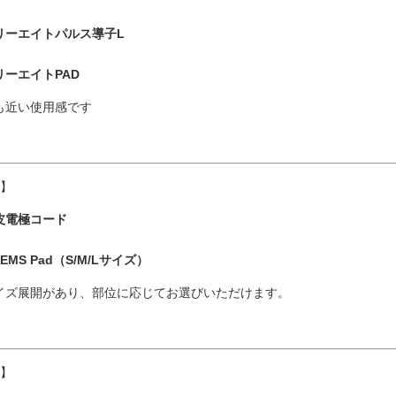
リーエイトパルス導子L
リーエイトPAD
も近い使用感です
2】
皮電極コード
i EMS Pad（S/M/Lサイズ）
イズ展開があり、部位に応じてお選びいただけます。
3】