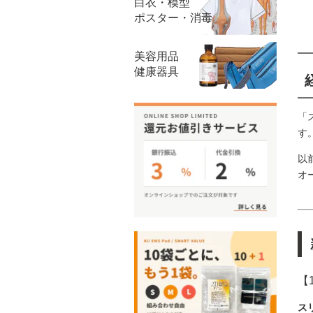
白衣・模型
ポスター・消毒
美容用品
健康器具
「
す
以
オ
【
ス