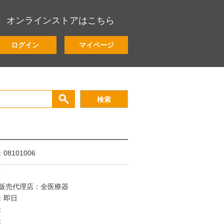
オンラインストアはこちら
ログイン
マイページ
8101006
枚
/販売代理店：全医療器
：即日
：
：