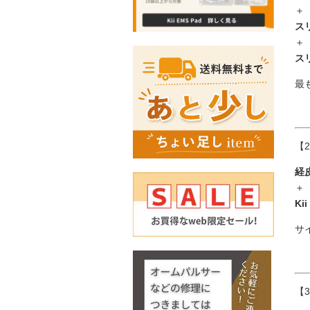
＋
ス
＋
ス
最
【
経
＋
Ki
サ
【