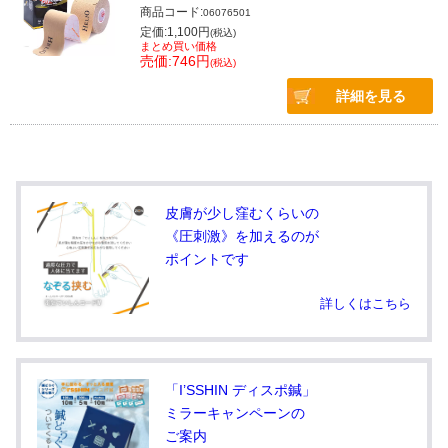
商品コード:
06076501
定価:1,100円
(税込)
まとめ買い価格
売価:746円
(税込)
詳細を見る
皮膚が少し窪むくらいの
《圧刺激》を加えるのが
ポイントです
詳しくはこちら
「I’SSHIN ディスポ鍼」
ミラーキャンペーンの
ご案内