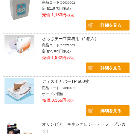
商品コード:
06030002
定価:1,870円
(税込)
売価:1,133円
(税込)
詳細を見る
さらさテープ業務用（1巻入）
商品コード:
06272005
定価:2,365円
(税込)
売価:1,932円
(税込)
詳細を見る
ディスポカバーTP 500枚
商品コード:
09030101
オープン価格
売価:3,355円
(税込)
詳細を見る
オリンピア キネシオロジーテープ プレカ
ット