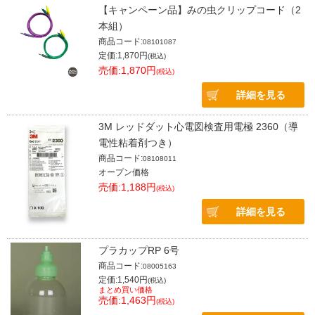
【キャンペーン品】みの虫クリップコード（2
本組）
商品コード:
08101087
定価:1,870円
(税込)
売価:1,870円
(税込)
詳細を見る
3M レッドダット心電図検査用電極 2360（導
電性粘着剤つき）
商品コード:
08108011
オープン価格
売価:1,188円
(税込)
詳細を見る
プラカップRP 6号
商品コード:
08005163
定価:1,540円
(税込)
まとめ買い価格
売価:1,463円
(税込)