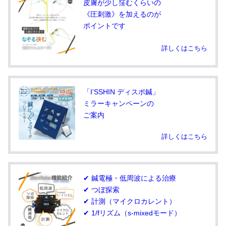
皮膚が少し窪むくらいの
《圧刺激》を加えるのが
ポイントです
詳しくはこちら
「I’SSHIN ディスポ鍼」
ミラーキャンペーンの
ご案内
詳しくはこちら
✔ 鍼電極・低周波による治療
✔ つぼ探索
✔ 計測（マイクロカレント）
✔ 1/fリズム（s-mixedモード）