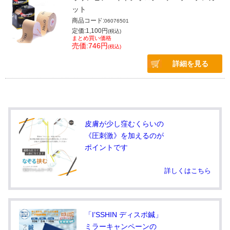
ット
商品コード:
06076501
定価:1,100円
(税込)
まとめ買い価格
売価:746円
(税込)
詳細を見る
皮膚が少し窪むくらいの
《圧刺激》を加えるのが
ポイントです
詳しくはこちら
「I’SSHIN ディスポ鍼」
ミラーキャンペーンの