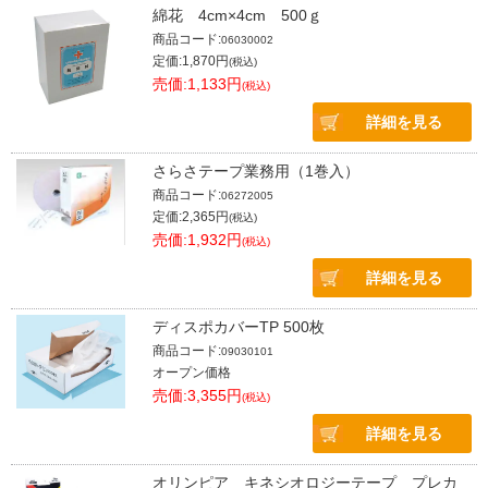
綿花 4cm×4cm 500ｇ
商品コード:
06030002
定価:1,870円
(税込)
売価:1,133円
(税込)
詳細を見る
さらさテープ業務用（1巻入）
商品コード:
06272005
定価:2,365円
(税込)
売価:1,932円
(税込)
詳細を見る
ディスポカバーTP 500枚
商品コード:
09030101
オープン価格
売価:3,355円
(税込)
詳細を見る
オリンピア キネシオロジーテープ プレカ