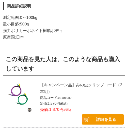
商品詳細説明
測定範囲:0～100kg
最小目盛:500g
強力ポリカーボネイト樹脂ボディ
原産国:日本
この商品を見た人は、このような商品も購入
しています
【キャンペーン品】みの虫クリップコード（2
本組）
商品コード:
08101087
定価:1,870円
(税込)
売価:1,870円
(税込)
詳細を見る