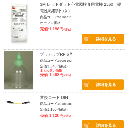
3M レッドダット心電図検査用電極 2360（導
電性粘着剤つき）
商品コード:
08108011
オープン価格
売価:1,188円
(税込)
詳細を見る
プラカップRP 6号
商品コード:
08005163
定価:1,540円
(税込)
まとめ買い価格
売価:1,463円
(税込)
詳細を見る
変換コード DIN
商品コード:
08101086
定価:1,100円
(税込)
売価:1,100円
(税込)
詳細を見る