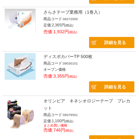
さらさテープ業務用（1巻入）
商品コード:
06272005
定価:2,365円
(税込)
売価:1,932円
(税込)
詳細を見る
ディスポカバーTP 500枚
商品コード:
09030101
オープン価格
売価:3,355円
(税込)
詳細を見る
オリンピア キネシオロジーテープ プレカ
ット
商品コード:
06076501
定価:1,100円
(税込)
まとめ買い価格
売価:746円
(税込)