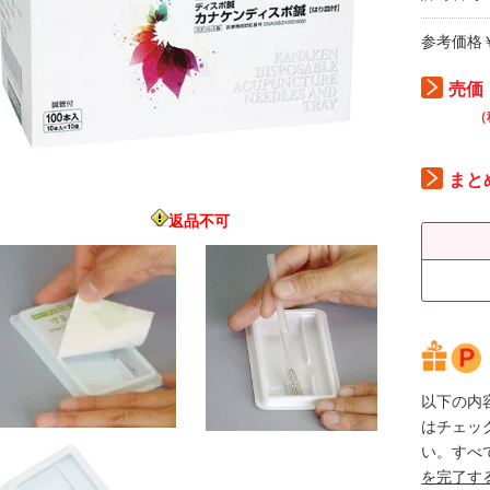
参考価格￥
売価
（
まと
返品不可
以下の内
はチェッ
い。すべ
を完了す