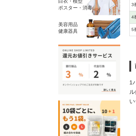
白衣・模型
3
ポスター・消毒
4
美容用品
5
健康器具
1
ル
い