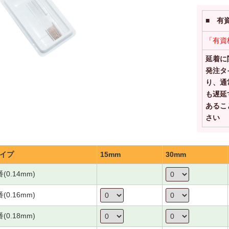
■ 有
「有資
延着に
発注タ
り、通
も遅延
あるこ
さい
イプ
15mm
30mm
番(0.14mm)
番(0.16mm)
番(0.18mm)