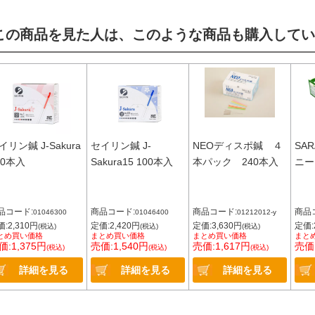
この商品を見た人は、このような商品も購入してい
イリン鍼 J-Sakura
セイリン鍼 J-
NEOディスポ鍼 ４
SA
00本入
Sakura15 100本入
本パック 240本入
ニー
品コード:
商品コード:
商品コード:
商品
01046300
01046400
01212012-y
:2,310円
定価:2,420円
定価:3,630円
定価:
(税込)
(税込)
(税込)
とめ買い価格
まとめ買い価格
まとめ買い価格
まと
価:1,375円
売価:1,540円
売価:1,617円
売価:
(税込)
(税込)
(税込)
詳細を見る
詳細を見る
詳細を見る