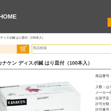
HOME
 ディスポ鍼 はり皿付（100本入）
カナケン ディスポ鍼 はり皿付（100本入）
商品番号：0
入数：は
メーカー
出荷予定
許可分類
許可番号：2