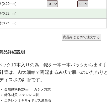
番(0.20mm)
番(0.22mm)
番(0.24mm)
商品詳細説明
パック10本入りの為、鍼を一本一本パックから出す
針管は、肉太細軸で両端まるみ状で肌へのいたわり
ディスポの針管です。
金属鍼柄長20mm カシメ方式
針体材質:ステンレス製
エチレンオキサイドガス滅菌済