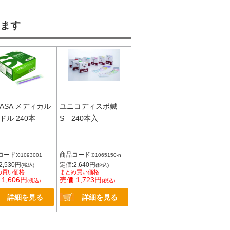
ます
RASA メディカル
ユニコディスポ鍼
ドル 240本
S 240本入
コード:
商品コード:
01093001
01065150-n
2,530円
定価:2,640円
(税込)
(税込)
め買い価格
まとめ買い価格
1,606円
売価:1,723円
(税込)
(税込)
詳細を見る
詳細を見る