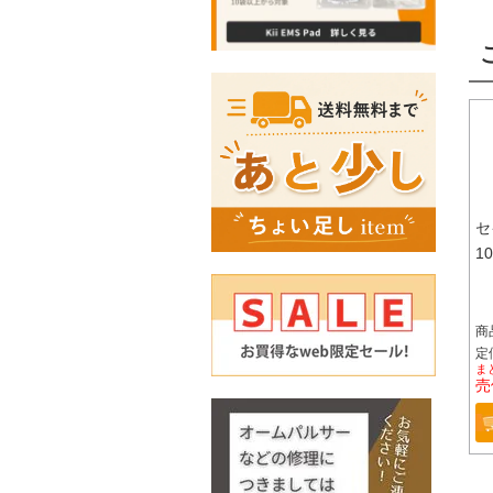
セ
1
商
定価
ま
売