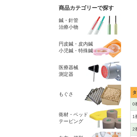
商品カテゴリーで探す
鍼・針管
治療小物
円皮鍼・皮内鍼
小児鍼・特殊鍼
医療器械
測定器
タ
もぐさ
0
衛材・ベッド
1
テーピング
2