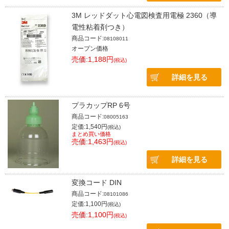
3M レッドダット心電図検査用電極 2360（導
電性粘着剤つき）
商品コード:
08108011
オープン価格
売価:1,188円
(税込)
詳細を見る
プラカップRP 6号
商品コード:
08005163
定価:1,540円
(税込)
まとめ買い価格
売価:1,463円
(税込)
詳細を見る
変換コード DIN
商品コード:
08101086
定価:1,100円
(税込)
売価:1,100円
(税込)