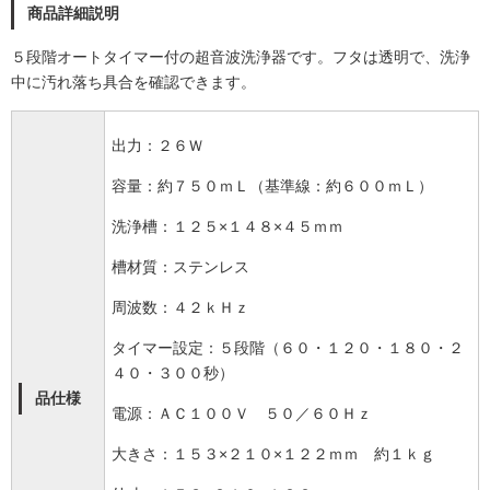
商品詳細説明
５段階オートタイマー付の超音波洗浄器です。フタは透明で、洗浄
中に汚れ落ち具合を確認できます。
出力：２６Ｗ
容量：約７５０ｍＬ（基準線：約６００ｍＬ）
洗浄槽：１２５×１４８×４５ｍｍ
槽材質：ステンレス
周波数：４２ｋＨｚ
タイマー設定：５段階（６０・１２０・１８０・２
４０・３００秒）
品仕様
電源：ＡＣ１００Ｖ ５０／６０Ｈｚ
大きさ：１５３×２１０×１２２ｍｍ 約１ｋｇ