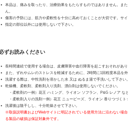
本品は、痛みを取ったり、治療効果をもたらすものではありません。また
ん。
傷害の予防には、筋力や柔軟性を十分に高めておくことが大切です。サイ
指定の部位以外には使用しないで下さい。
必ずお読みください
長時間連続で使用する場合は、皮膚障害や血行障害を起こすおそれがあり
また、ずれやムレのストレスを軽減するために、2時間に1回程度本品を
洗濯する際は、中性洗剤を溶かした水 又は ぬるま湯で手洗いして下さい
乾燥機、柔軟剤、柔軟剤入り洗剤、漂白剤は使用しないでください。
・柔軟剤の一例）花王 ハミング、ライオン ソフラン、P&G レノア な
・柔軟剤入りの洗剤一例）花王 ニュービーズ、ライオン 香りつづくトップ
洗濯後は陰干しし、十分乾燥させて下さい。
※取扱説明書およびWebサイトに明記されている使用方法に沿わない場
る製品の破損は保証対象外です。