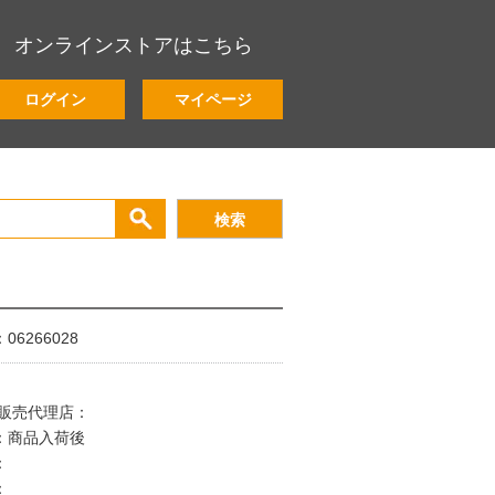
オンラインストアはこちら
ログイン
マイページ
6266028
個
/販売代理店：
：商品入荷後
：
：