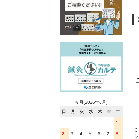
今月(2026年8月)
日
月
火
水
木
金
土
1
さ
2
3
4
5
6
7
8
ン