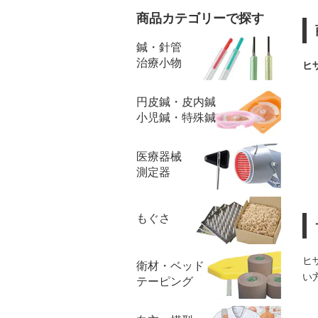
商品カテゴリーで探す
鍼・針管
治療小物
ヒ
円皮鍼・皮内鍼
小児鍼・特殊鍼
医療器械
測定器
もぐさ
ヒ
衛材・ベッド
い
テーピング