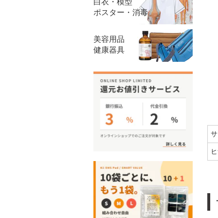
白衣・模型
ポスター・消毒
美容用品
健康器具
サ
ヒ