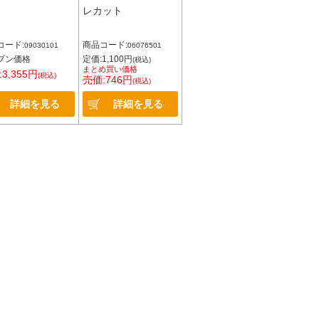
レカット
コード:
商品コード:
09030101
06076501
プン価格
定価:1,100円
(税込)
まとめ買い価格
3,355円
(税込)
売価:746円
(税込)
詳細を見る
詳細を見る