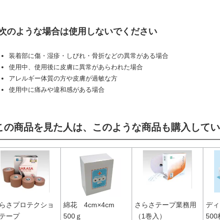
次のような場合は使用しないでください
装着部に傷・湿疹・しびれ・骨折などの異常がある場合
使用中、使用後に皮膚に異常があらわれた場合
アレルギー体質の方や皮膚が過敏な方
使用中に痛みや違和感がある場合
この商品を見た人は、このような商品も購入してい
らさプロテクショ
綿花 4cm×4cm
さらさテープ業務用
ディ
テープ
500ｇ
（1巻入）
500