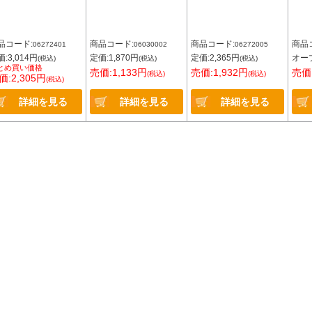
品コード:
商品コード:
商品コード:
商品
06272401
06030002
06272005
:3,014円
定価:1,870円
定価:2,365円
オー
(税込)
(税込)
(税込)
とめ買い価格
売価:1,133円
売価:1,932円
売価:
(税込)
(税込)
価:2,305円
(税込)
詳細を見る
詳細を見る
詳細を見る