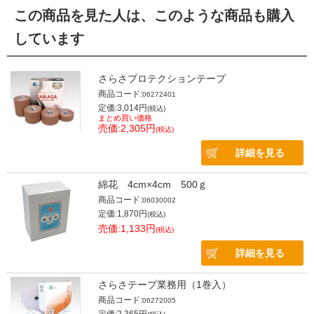
この商品を見た人は、このような商品も購入
しています
さらさプロテクションテープ
商品コード:
06272401
定価:3,014円
(税込)
まとめ買い価格
売価:2,305円
(税込)
詳細を見る
綿花 4cm×4cm 500ｇ
商品コード:
06030002
定価:1,870円
(税込)
売価:1,133円
(税込)
詳細を見る
さらさテープ業務用（1巻入）
商品コード:
06272005