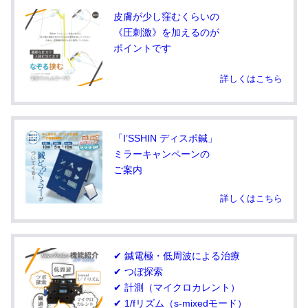
皮膚が少し窪むくらいの
《圧刺激》を加えるのが
ポイントです
詳しくはこちら
「I’SSHIN ディスポ鍼」
ミラーキャンペーンの
ご案内
詳しくはこちら
✔ 鍼電極・低周波による治療
✔ つぼ探索
✔ 計測（マイクロカレント）
✔ 1/fリズム（s-mixedモード）