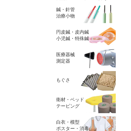
鍼・針管
治療小物
円皮鍼・皮内鍼
小児鍼・特殊鍼
医療器械
測定器
もぐさ
衛材・ベッド
テーピング
白衣・模型
ポスター・消毒