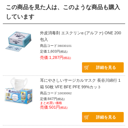
この商品を見た人は、このような商品も購入
しています
外皮消毒剤 エスクリンα (アルファ) ONE 200
包入
商品コード:
06030101
定価:1,603円
(税込)
売価:1,287円
(税込)
詳細を見る
耳にやさしいサージカルマスク 長谷川綿行 1
箱 50枚 VFE BFE PFE 99%カット
商品コード:
10030062
定価:847円
(税込)
まとめ買い価格
売価:501円
(税込)
詳細を見る