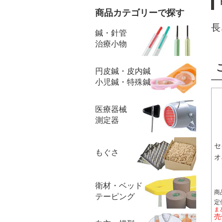
商品カテゴリーで探す
長
鍼・針管
治療小物
円皮鍼・皮内鍼
小児鍼・特殊鍼
医療器械
測定器
セ
もぐさ
オ
衛材・ベッド
商
テーピング
定価
ま
売