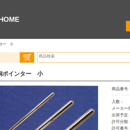
HOME
ター 小
銅ポインター 小
商品番号：0
入数：
メーカー
出荷予定
許可分類
許可番号