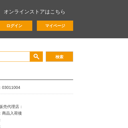
オンラインストアはこちら
ログイン
マイページ
3011004
/販売代理店：
：商品入荷後
：
：