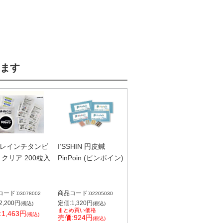
ます
レインチタンビ
I’SSHIN 円皮鍼
 クリア 200粒入
PinPoin (ピンポイン)
コード:
商品コード:
03078002
02205030
2,200円
定価:1,320円
(税込)
(税込)
まとめ買い価格
1,463円
(税込)
売価:924円
(税込)