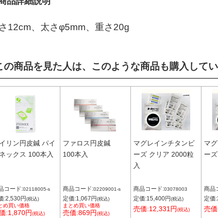
商品詳細説明
さ12cm、太さφ5mm、重さ20g
この商品を見た人は、このような商品も購入してい
イリン円皮鍼 パイ
ファロス円皮鍼
マグレインチタンビ
マグ
ネックス 100本入
100本入
ーズ クリア 2000粒
ーズ
入
品コード:
商品コード:
商品コード:
商品
02118005-s
02209001-s
03078003
:2,530円
定価:1,067円
定価:15,400円
定価:
(税込)
(税込)
(税込)
とめ買い価格
まとめ買い価格
売価:12,331円
売価:
(税込)
価:1,870円
売価:869円
(税込)
(税込)