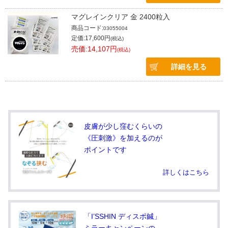
マグレインクリア 金 2400粒入
商品コード:
03055004
定価:17,600円
(税込)
売価:14,107円
(税込)
詳細を見る
皮膚が少し窪むくらいの
《圧刺激》を加えるのが
ポイントです
詳しくはこちら
「I’SSHIN ディスポ鍼」
ミラーキャンペーンの