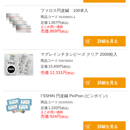
ファロス円皮鍼 100本入
商品コード:
02209001-s
定価:1,067円
(税込)
まとめ買い価格
売価:869円
(税込)
詳細を見る
マグレインチタンビーズ クリア 2000粒入
商品コード:
03078003
定価:15,400円
(税込)
売価:12,331円
(税込)
詳細を見る
I’SSHIN 円皮鍼 PinPoin (ピンポイン)
商品コード:
02205030
定価:1,320円
(税込)
まとめ買い価格
売価:924円
(税込)
詳細を見る