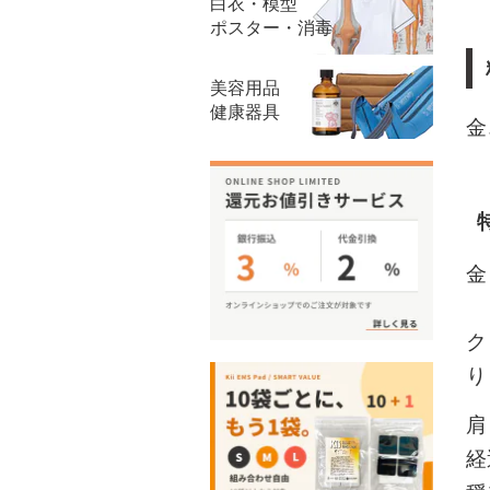
白衣・模型
ポスター・消毒
美容用品
健康器具
金
金
ク
り
肩
経