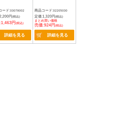
コード:
商品コード:
03078002
02205030
2,200円
定価:1,320円
(税込)
(税込)
まとめ買い価格
1,463円
(税込)
売価:924円
(税込)
詳細を見る
詳細を見る