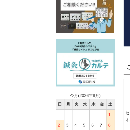
今月(2026年8月)
日
月
火
水
木
金
土
セ
1
オ
2
3
4
5
6
7
8