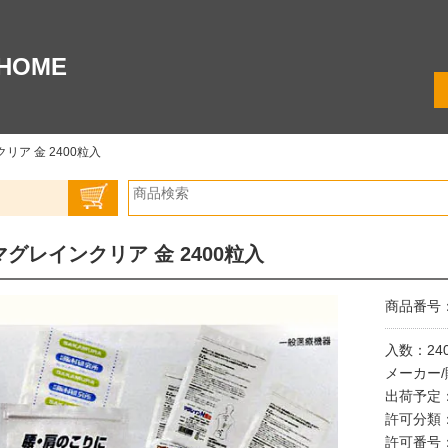
HOME
リア 金 2400粒入
マグレインクリア 金 2400粒入
商品番号：0
入数：24
メーカー
出荷予定
許可分類：
許可番号