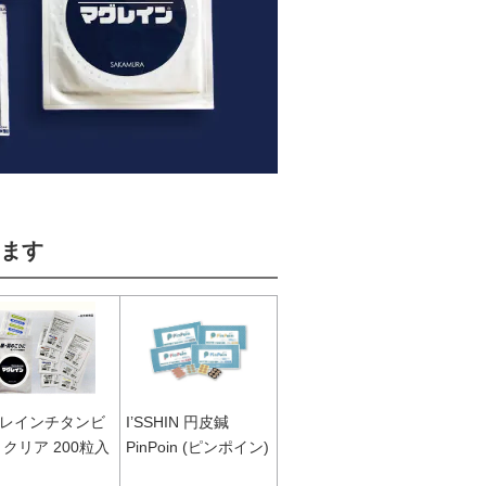
ます
レインチタンビ
I’SSHIN 円皮鍼
 クリア 200粒入
PinPoin (ピンポイン)