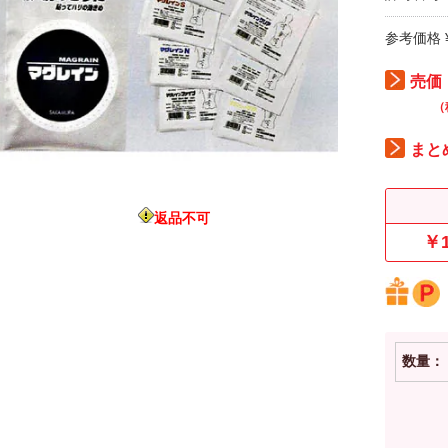
参考価格 ¥
売価：
（
まと
返品不可
￥1
数量：