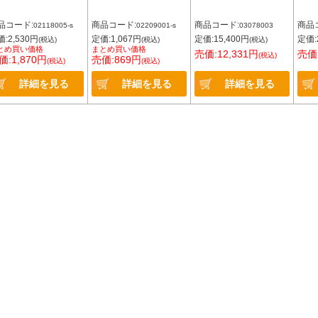
品コード:
商品コード:
商品コード:
商品
02118005-s
02209001-s
03078003
:2,530円
定価:1,067円
定価:15,400円
定価:
(税込)
(税込)
(税込)
とめ買い価格
まとめ買い価格
売価:12,331円
売価:
(税込)
価:1,870円
売価:869円
(税込)
(税込)
詳細を見る
詳細を見る
詳細を見る