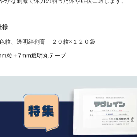
やかな刺激で体力の弱った体や症状に適します。
仕様
色粒、透明絆創膏 ２０粒×１２０袋
mm粒＋7mm透明丸テープ