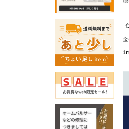
穏
金
1