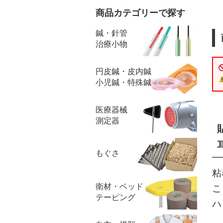
商品カテゴリーで探す
鍼・針管
治療小物
円皮鍼・皮内鍼
小児鍼・特殊鍼
医療器械
測定器
もぐさ
粘
衛材・ベッド
こ
テーピング
ハ