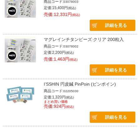
商品コード:
03078003
定価:15,400円
(税込)
売価:12,331円
(税込)
詳細を見る
マグレインチタンビーズ クリア 200粒入
商品コード:
03078002
定価:2,200円
(税込)
売価:1,463円
(税込)
詳細を見る
I’SSHIN 円皮鍼 PinPoin (ピンポイン)
商品コード:
02205030
定価:1,320円
(税込)
まとめ買い価格
売価:924円
(税込)
詳細を見る