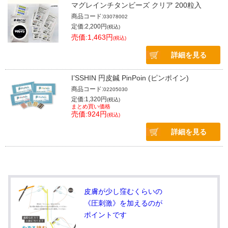
マグレインチタンビーズ クリア 200粒入
商品コード:
03078002
定価:2,200円
(税込)
売価:1,463円
(税込)
詳細を見る
I’SSHIN 円皮鍼 PinPoin (ピンポイン)
商品コード:
02205030
定価:1,320円
(税込)
まとめ買い価格
売価:924円
(税込)
詳細を見る
皮膚が少し窪むくらいの
《圧刺激》を加えるのが
ポイントです