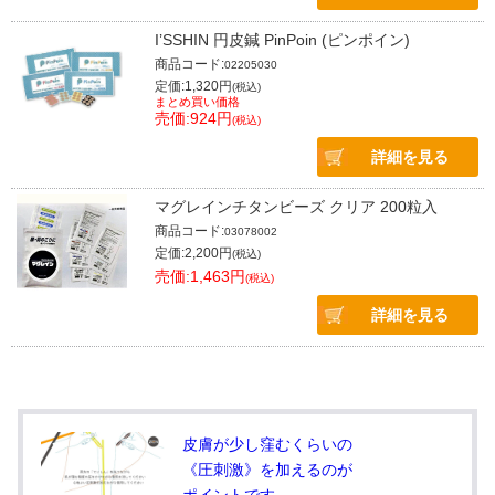
I’SSHIN 円皮鍼 PinPoin (ピンポイン)
商品コード:
02205030
定価:1,320円
(税込)
まとめ買い価格
売価:924円
(税込)
詳細を見る
マグレインチタンビーズ クリア 200粒入
商品コード:
03078002
定価:2,200円
(税込)
売価:1,463円
(税込)
詳細を見る
皮膚が少し窪むくらいの
《圧刺激》を加えるのが
ポイントです