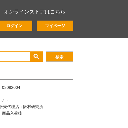
オンラインストアはこちら
ログイン
マイページ
3092004
セット
/販売代理店：阪村研究所
：商品入荷後
：
：