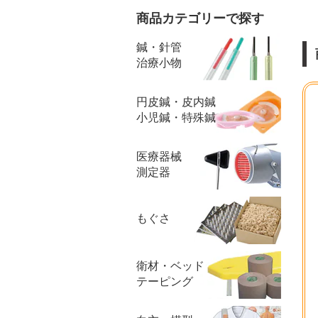
商品カテゴリーで探す
鍼・針管
治療小物
円皮鍼・皮内鍼
小児鍼・特殊鍼
医療器械
測定器
もぐさ
衛材・ベッド
テーピング