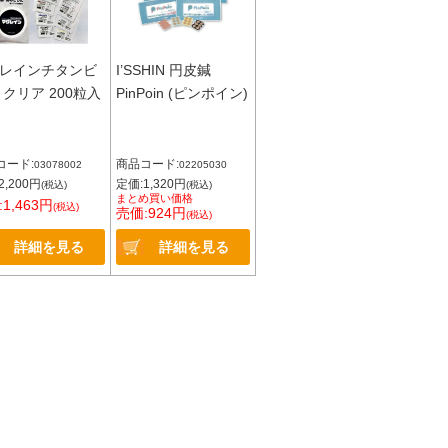
レインチタンビ
I’SSHIN 円皮鍼
 クリア 200粒入
PinPoin (ピンポイン)
コード:
商品コード:
03078002
02205030
2,200円
定価:1,320円
(税込)
(税込)
まとめ買い価格
1,463円
(税込)
売価:924円
(税込)
詳細を見る
詳細を見る