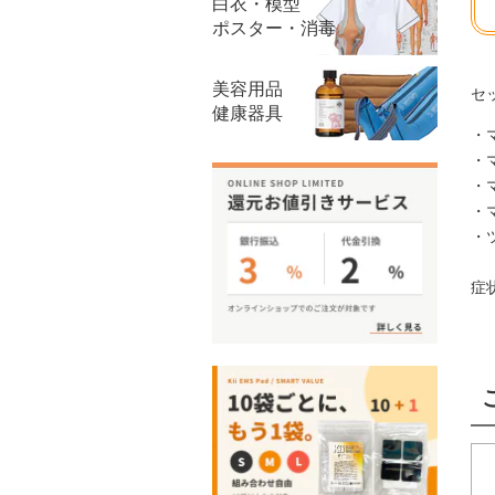
白衣・模型
ポスター・消毒
美容用品
セ
健康器具
・
・
・
・
・
症