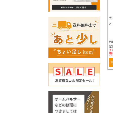
セ
オ
商
定価
ま
売