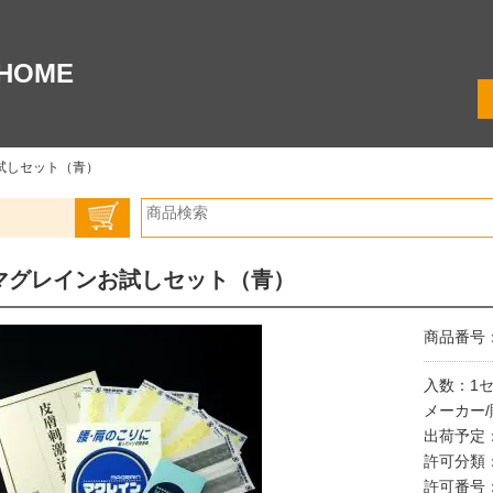
HOME
試しセット（青）
マグレインお試しセット（青）
商品番号：0
入数：1
メーカー
出荷予定
許可分類
許可番号