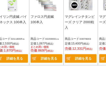
イリン円皮鍼 パイ
ファロス円皮鍼
マグレインチタンビ
マグ
ネックス 100本入
100本入
ーズ クリア 2000粒
ーズ
入
品コード:
商品コード:
商品コード:
商品
02118005-s
02209001-s
03078003
:2,530円
定価:1,067円
定価:15,400円
定価:
(税込)
(税込)
(税込)
とめ買い価格
まとめ買い価格
売価:12,331円
売価:
(税込)
価:1,870円
売価:869円
(税込)
(税込)
詳細を見る
詳細を見る
詳細を見る