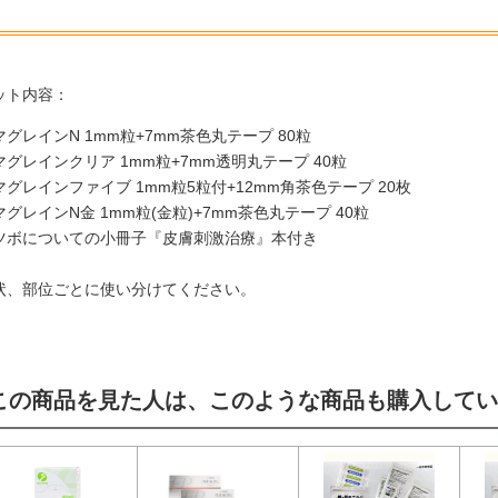
ット内容：
マグレインN 1mm粒+7mm茶色丸テープ 80粒
マグレインクリア 1mm粒+7mm透明丸テープ 40粒
マグレインファイブ 1mm粒5粒付+12mm角茶色テープ 20枚
マグレインN金 1mm粒(金粒)+7mm茶色丸テープ 40粒
ツボについての小冊子『皮膚刺激治療』本付き
状、部位ごとに使い分けてください。
この商品を見た人は、このような商品も購入してい