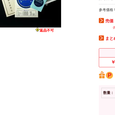
参考価格 ¥
売価：
（
返品不可
まと
￥
数量：