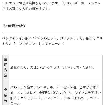
モリエント性と延展性をもっています。低アレルギー性、ノンコメ
ド性の安全な天然の植物油です。
その他配合成分
ペンタオレイン酸PEG-40ソルビット、ジイソステアリン酸ポリグリ
セリル-2、ジメチコン、トコフェロールｆ
使
用
適量をとり、のばしながらマッサージを行ってください。
方
法
パルミチン酸エチルヘキシル、アーモンド油、ヒマワリ種子
全
油、ペンタオレイン酸PEG-40ソルビット、ジイソステアリン
成
酸ポリグリセリル- 2、ジメチコン、ホホバ種子油、トコフェ
分
ロール