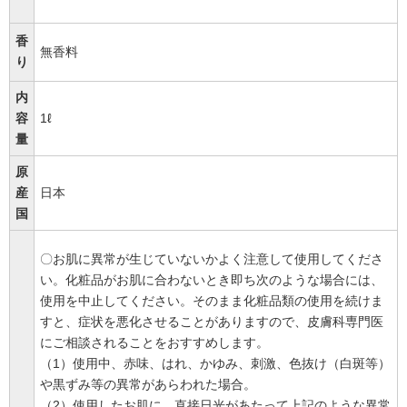
香
無香料
り
内
容
1ℓ
量
原
産
日本
国
〇お肌に異常が生じていないかよく注意して使用してくださ
い。化粧品がお肌に合わないとき即ち次のような場合には、
使用を中止してください。そのまま化粧品類の使用を続けま
すと、症状を悪化させることがありますので、皮膚科専門医
にご相談されることをおすすめします。
（1）使用中、赤味、はれ、かゆみ、刺激、色抜け（白斑等）
や黒ずみ等の異常があらわれた場合。
（2）使用したお肌に、直接日光があたって上記のような異常