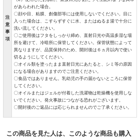
があらわれた場合。
〇顔や目、粘膜、創傷部等には使用しないでください。目に
注
入った場合は、こすらずすぐに水、またはぬるま湯で十分に
意
洗い流してください。
事
〇ご使用後はフタをしっかり締め、直射日光や高温多湿な場
項
所を避けて、冷暗所に保管してください。保管状態によって
異なりますが、品質保持のため、開封後は６ヵ月以内で使い
切るようにしてください。
〇オイル類を塗ったまま直射日光にあたると、シミ等の原因
になる場合がありますのでご注意ください。
〇食品ではありません。乳幼児の手の届かないところに保管
してください。
〇オイルまたはジェルが付着した洗濯物は乾燥機を使用しな
いでください。発火事故につながる恐れがございます。
〇開封後のご返品には応じられませんのでご了承ください。
この商品を見た人は、このような商品も購入