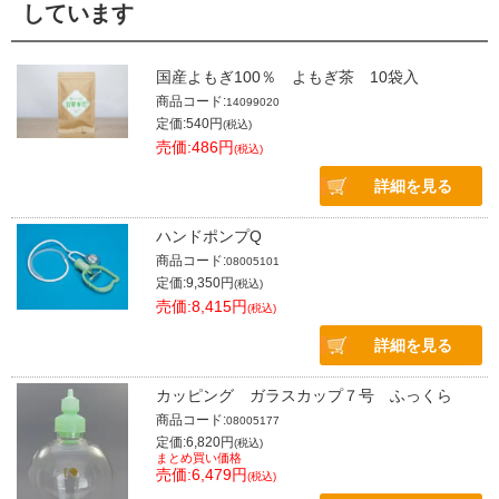
しています
国産よもぎ100％ よもぎ茶 10袋入
商品コード:
14099020
定価:540円
(税込)
売価:486円
(税込)
詳細を見る
ハンドポンプQ
商品コード:
08005101
定価:9,350円
(税込)
売価:8,415円
(税込)
詳細を見る
カッピング ガラスカップ７号 ふっくら
商品コード:
08005177
定価:6,820円
(税込)
まとめ買い価格
売価:6,479円
(税込)