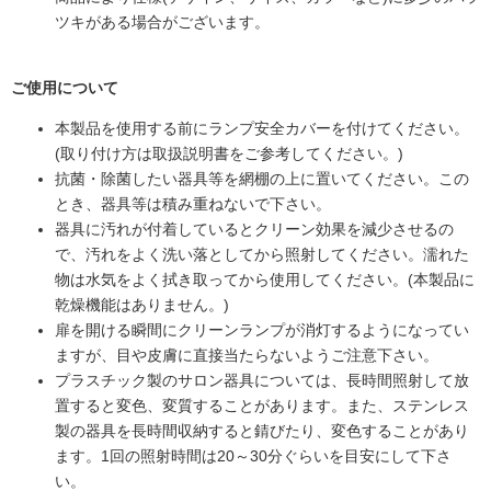
ツキがある場合がございます。
ご使用について
本製品を使用する前にランプ安全カバーを付けてください。
(取り付け方は取扱説明書をご参考してください。)
抗菌・除菌したい器具等を網棚の上に置いてください。この
とき、器具等は積み重ねないで下さい。
器具に汚れが付着しているとクリーン効果を減少させるの
で、汚れをよく洗い落としてから照射してください。濡れた
物は水気をよく拭き取ってから使用してください。(本製品に
乾燥機能はありません。)
扉を開ける瞬間にクリーンランプが消灯するようになってい
ますが、目や皮膚に直接当たらないようご注意下さい。
プラスチック製のサロン器具については、長時間照射して放
置すると変色、変質することがあります。また、ステンレス
製の器具を長時間収納すると錆びたり、変色することがあり
ます。1回の照射時間は20～30分ぐらいを目安にして下さ
い。