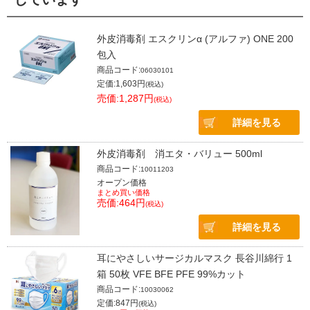
外皮消毒剤 エスクリンα (アルファ) ONE 200
包入
商品コード:
06030101
定価:1,603円
(税込)
売価:1,287円
(税込)
詳細を見る
外皮消毒剤 消エタ・バリュー 500ml
商品コード:
10011203
オープン価格
まとめ買い価格
売価:464円
(税込)
詳細を見る
耳にやさしいサージカルマスク 長谷川綿行 1
箱 50枚 VFE BFE PFE 99%カット
商品コード:
10030062
定価:847円
(税込)