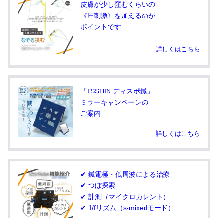
皮膚が少し窪むくらいの
《圧刺激》を加えるのが
ポイントです
詳しくはこちら
「I’SSHIN ディスポ鍼」
ミラーキャンペーンの
ご案内
詳しくはこちら
✔ 鍼電極・低周波による治療
✔ つぼ探索
✔ 計測（マイクロカレント）
✔ 1/fリズム（s-mixedモード）